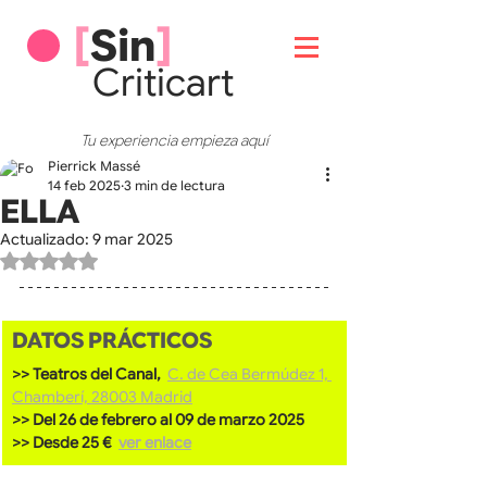
[
Sin
]
Critic
art
Tu experiencia empieza aquí
Pierrick Massé
14 feb 2025
3 min de lectura
ELLA
Actualizado:
9 mar 2025
Obtuvo NaN de 5 estrellas.
DATOS PRÁCTICOS
>> Teatros del Canal, 
C. de Cea Bermúdez 1, 
Chamberí, 28003 Madrid
>> Del 26 de febrero al 09 de marzo 2025
>> Desde 25 €  
ver enlace