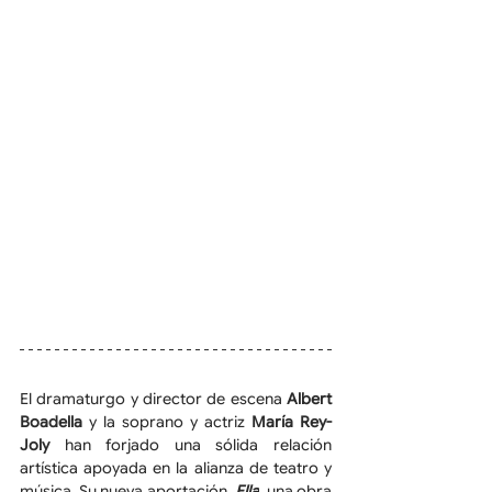
El dramaturgo y director de escena
 Albert 
Boadella 
y la soprano y actriz 
María Rey-
Joly 
han forjado una sólida relación 
artística apoyada en la alianza de teatro y 
música. Su nueva aportación
,
 Ella
,
 una obra 