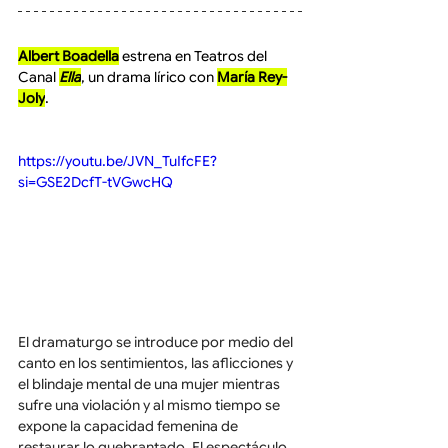
Albert Boadella
 estrena en Teatros del 
Canal 
Ella
, un drama lírico con 
María Rey-
Joly
.
https://youtu.be/JVN_TuIfcFE?
si=GSE2DcfT-tVGwcHQ
El dramaturgo se introduce por medio del 
canto en los sentimientos, las aflicciones y 
el blindaje mental de una mujer mientras 
sufre una violación y al mismo tiempo se 
expone la capacidad femenina de 
restaurar lo quebrantado. El espectáculo 