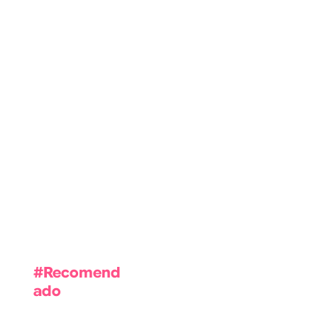
Una vez que se publiquen
entradas, las verás aquí.
#Recomend
ado