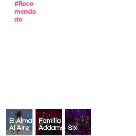
#Reco
menda
do
La
El Alma
Familia
Al Aire
Addams
Six