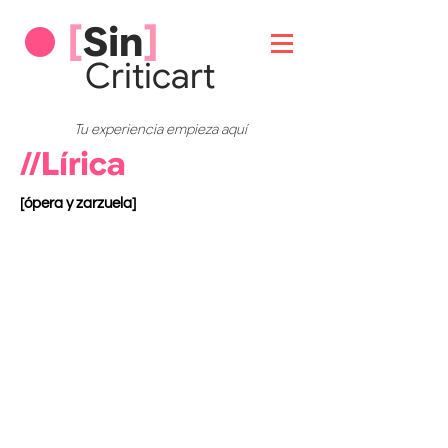
[
Sin
]
Critic
art
Tu experiencia empieza aquí
//Lírica
[ópera y zarzuela]