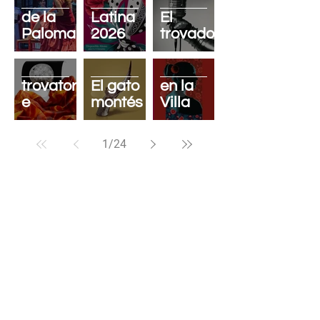
verbena
en la
de la
Latina
El
Paloma
2026
trovador
Il
Zarzuela
trovator
El gato
en la
e
montés
Villa
1
/
24