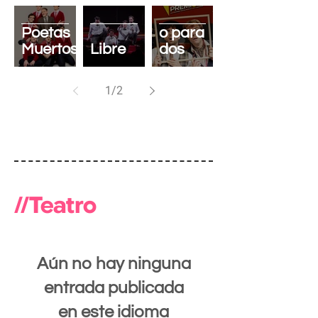
El Club
de los
Asesinat
Poetas
o para
Muertos
Libre
dos
1
/
2
//Teatro
Aún no hay ninguna
entrada publicada
en este idioma