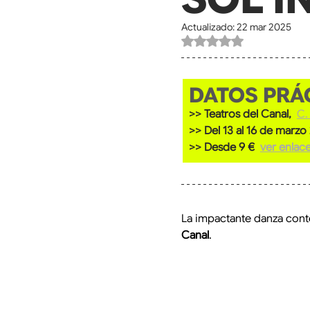
Actualizado:
22 mar 2025
Obtuvo NaN de 5 estre
DATOS PRÁ
>> Teatros del Canal, 
C.
>> Del 13 al 16 de marzo
>> Desde 9 €  
ver enlac
La impactante danza con
Canal
.