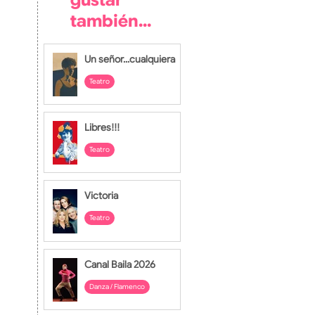
gustar
también...
Un señor...cualquiera
Teatro
hace 1 día
Libres!!!
Teatro
28 jul
Victoria
Teatro
27 jul
Canal Baila 2026
Danza / Flamenco
24 jul