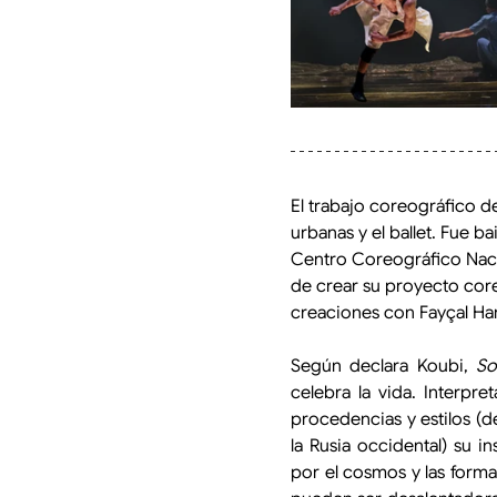
El trabajo coreográfico d
urbanas y el ballet. Fue b
Centro Coreográfico Naci
de crear su proyecto cor
creaciones con Fayçal Ham
Según declara Koubi, 
So
celebra la vida
. 
Interpre
procedencias y estilos (d
la Rusia occidental) su i
por el cosmos y las forma