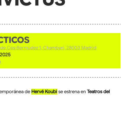
llas.
CTICOS
 de Cea Bermúdez 1, Chamberí, 28003 Madrid
 2025
e
temporánea de 
Hervé Koubi
 se estrena en 
Teatros del 