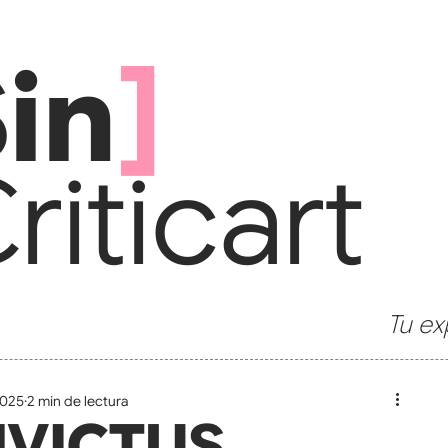
in
]
ritic
art
Tu ex
2025
2 min de lectura
NVICTUS