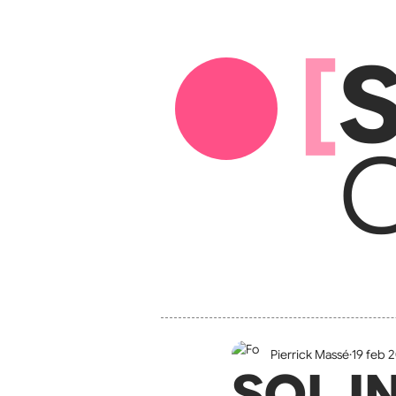
[
S
C
Pierrick Massé
19 feb 
SOL I