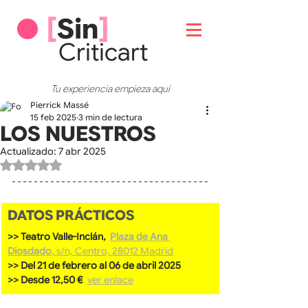
[
Sin
]
Critic
art
Tu experiencia empieza aquí
Pierrick Massé
15 feb 2025
3 min de lectura
LOS NUESTROS
Actualizado:
7 abr 2025
Obtuvo NaN de 5 estrellas.
DATOS PRÁCTICOS
>> Teatro Valle-Inclán,  
Plaza de Ana 
Diosdado
, s/n, Centro, 28012 Madrid
>> Del 21 de febrero al 06 de abril 2025
>> Desde 12,50 €  
ver enlace