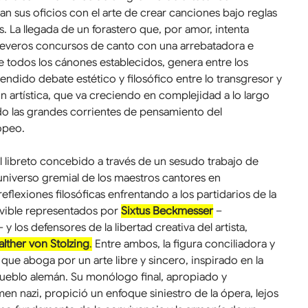
sus oficios con el arte de crear canciones bajo reglas 
. La llegada de un forastero que, por amor, intenta 
 severos concursos de canto con una arrebatadora e 
e todos los cánones establecidos, genera entre los 
ndido debate estético y filosófico entre lo transgresor y 
n artística, que va creciendo en complejidad a lo largo 
o las grandes corrientes de pensamiento del 
opeo.
 libreto concebido a través de un sesudo trabajo de 
niverso gremial de los maestros cantores en 
eflexiones filosóficas enfrentando a los partidarios de la 
vible representados por 
Sixtus Beckmesser
 –
y los defensores de la libertad creativa del artista, 
lther von Stolzing
.
 Entre ambos, la figura conciliadora y 
 que aboga por un arte libre y sincero, inspirado en la 
 pueblo alemán. Su monólogo final, apropiado y 
en nazi, propició un enfoque siniestro de la ópera, lejos 