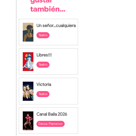
gustar
también...
Un señor...cualquiera
Teatro
hace 2 horas
Libres!!!
Teatro
28 jul
Victoria
Teatro
27 jul
Canal Baila 2026
Danza / Flamenco
24 jul