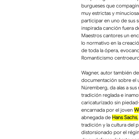
burgueses que compaginan 
muy estrictas y minuciosas
participar en uno de sus
inspirada canción fuera d
Maestros cantores un ence
lo normativo en la creació
de toda la ópera, evocand
Romanticismo centroeur
Wagner, autor también del
documentación sobre el u
Núremberg, da alas a sus r
tradición reglada e inamo
caricaturizado sin piedad– 
encarnada por el joven 
Wa
abnegada de 
Hans Sachs
,
tradición y la cultura del
distorsionado por el régim