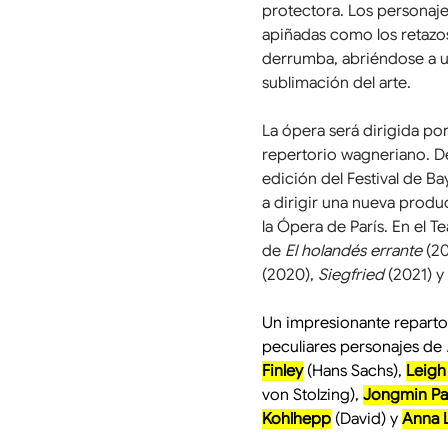
protectora. Los personaj
apiñadas como los retazos
derrumba, abriéndose a u
sublimación del arte.
La ópera será dirigida por
repertorio wagneriano. D
edición del Festival de Ba
a dirigir una nueva produ
la Ópera de París. En el T
de 
El holandés errante
 (20
(2020), 
Siegfried 
(2021) y 
Un impresionante reparto 
peculiares personajes de 
Finley
 (Hans Sachs), 
Leigh
von Stolzing), 
Jongmin Pa
Kohlhepp
 (David) y 
Anna 