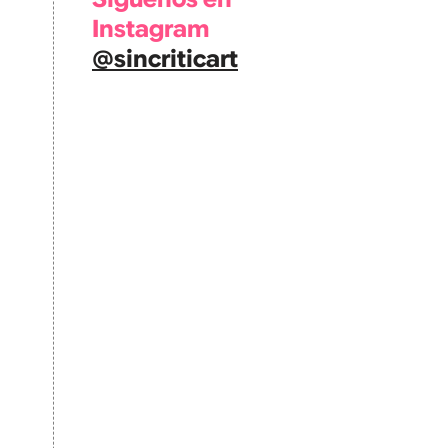
Instagram
@sincriticart