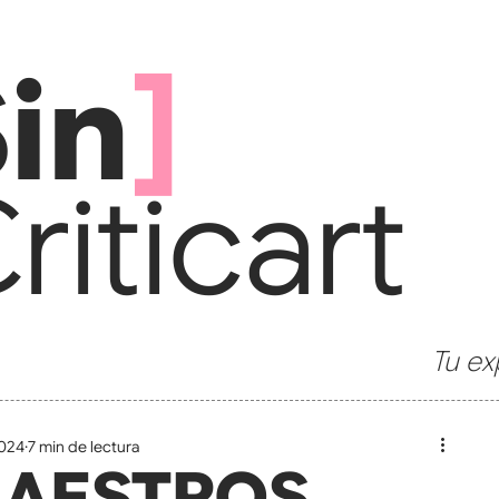
in
]
ritic
art
Tu ex
2024
7 min de lectura
MAESTROS