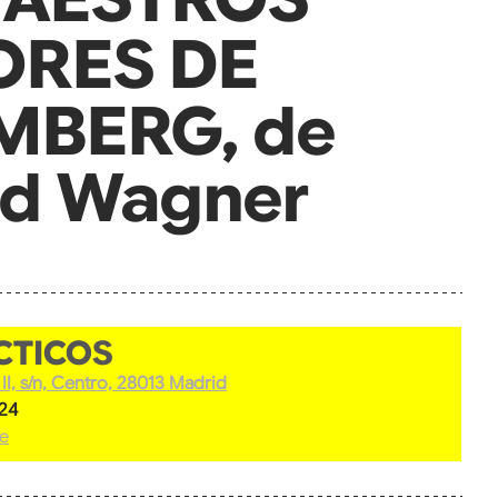
ORES DE
MBERG, de
rd Wagner
llas.
CTICOS
l II, s/n, Centro, 28013 Madrid
024
ce