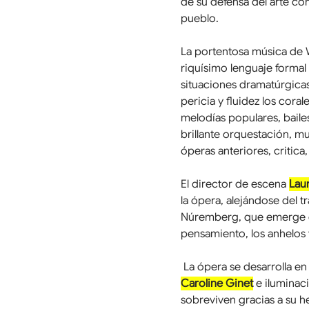
de su defensa del arte co
pueblo.
La portentosa música de
riquísimo lenguaje formal 
situaciones dramatúrgicas
pericia y fluidez los cora
melodías populares, baile
brillante orquestación, mu
óperas anteriores, critica
El director de escena 
Laur
la ópera, alejándose del t
Núremberg, que emerge en
pensamiento, los anhelos y
 La ópera se desarrolla e
Caroline Ginet
 e iluminac
sobreviven gracias a su he