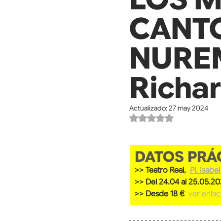
CANT
NURE
Richa
Actualizado:
27 may 2024
Obtuvo NaN de 5 estre
DATOS PRÁ
>> Teatro Real, 
Pl. Isabe
>> Del 24.04 al 25.05.2
>> Desde 18 €  
ver enla