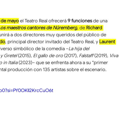
25 de mayo
el Teatro Real ofrecerá 
9 funciones
 de una 
Los maestros cantores de Núremberg
, de 
Richard 
 unirá a dos directores muy queridos del público de 
ado
, principal director invitado del Teatro Real, y 
Laurent 
niverso simbólico de la comedia –
La hija del 
 y Gretel
 (2015), 
El gallo de oro
 (2017), 
Falstaff
 (2019), 
Viva 
o in Italia
 (2023)– que se enfrenta ahora a su “primer 
l producción con 135 artistas sobre el escenario.
Yjp0?si=PY0OKll2KrcCuO6t