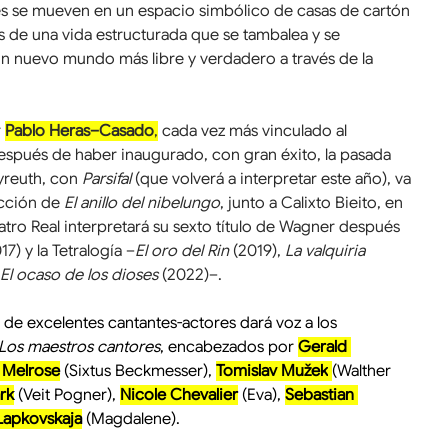
es se mueven en un espacio simbólico de casas de cartón 
 de una vida estructurada que se tambalea y se 
n nuevo mundo más libre y verdadero a través de la 
 
Pablo Heras–Casado
,
 cada vez más vinculado al 
espués de haber inaugurado, con gran éxito, la pasada 
yreuth, con 
Parsifal
 (que volverá a interpretar este año), va 
cción de 
El anillo del nibelungo
, junto a Calixto Bieito, en 
eatro Real interpretará su sexto título de Wagner después 
17) y la Tetralogía –
El oro del Rin 
(2019), 
La valquiria 
El ocaso de los dioses 
(2022)–.
de excelentes cantantes-actores dará voz a los 
Los maestros cantores
, encabezados por 
Gerald 
 Melrose
 (Sixtus Beckmesser), 
Tomislav Mužek
(Walther 
rk
 (Veit Pogner), 
Nicole Chevalier
 (Eva), 
Sebastian 
Lapkovskaja
 (Magdalene).