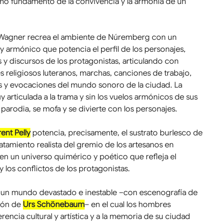
mo fundamento de la convivencia y la armonía de un 
 Wagner recrea el ambiente de Núremberg con un 
y armónico que potencia el perfil de los personajes, 
 y discursos de los protagonistas, articulando con 
les religiosos luteranos, marchas, canciones de trabajo, 
s y evocaciones del mundo sonoro de la ciudad. La 
y articulada a la trama y sin los vuelos armónicos de sus 
, parodia, se mofa y se divierte con los personajes.
ent Pelly
 potencia, precisamente, el sustrato burlesco de 
ratamiento realista del gremio de los artesanos en 
 un universo quimérico y poético que refleja el 
 los conflictos de los protagonistas.
n un mundo devastado e inestable –con escenografía de 
ión de 
Urs Schönebaum
– en el cual los hombres 
rencia cultural y artística y a la memoria de su ciudad 