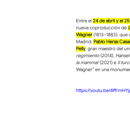
Entre el 
24 de abril y el 
nueva coproducción de 
Wagner
 (1813–1883), que
Madrid: 
Pablo Heras Cas
Pelly
, gran maestro del u
regimiento
 (2014), 
Hansel
la mamma!
 (2021) e 
Il turc
Wagner” en una monumenta
https://youtu.be/4lffrmH