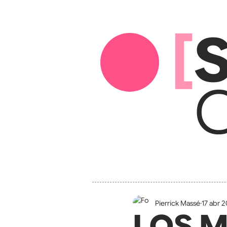
[
S
C
Pierrick Massé
17 abr 
LOS 