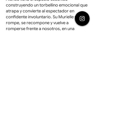
construyendo un torbellino emocional que 
atrapa y convierte al espectador en 
confidente involuntario. Su Murielle se 
rompe, se recompone y vuelve a 
romperse frente a nosotros, en una 
coreografía de la vulnerabilidad que hace 
visible la soledad, la dependencia 
emocional, el miedo al olvido.
Me gusta
Reaccionar
¿Quieres
publicitar en
[Sin]CriticArt
?