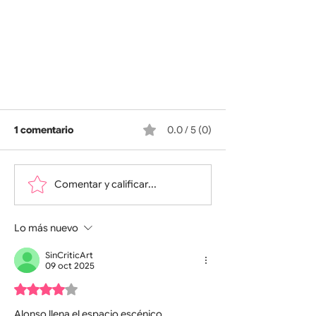
1 comentario
0.0 / 5 (0)
Comentar y calificar...
LA MUJER ROTA
Lo más nuevo
SinCriticArt
09 oct 2025
Obtuvo 4 de 5 estrellas.
Alonso llena el espacio escénico 