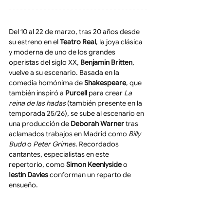
Del 10 al 22 de marzo, tras 20 años desde 
su estreno en el 
Teatro Real
, la joya clásica 
y moderna de uno de los grandes 
operistas del siglo XX, 
Benjamin Britten
, 
vuelve a su escenario. Basada en la 
comedia homónima de 
Shakespeare
, que 
también inspiró a 
Purcell
 para crear 
La 
reina de las hadas
 (también presente en la 
temporada 25/26), se sube al escenario en 
una producción de 
Deborah Warner
 tras 
aclamados trabajos en Madrid como 
Billy 
Budd
 o 
Peter Grimes
. Recordados 
cantantes, especialistas en este 
repertorio, como 
Simon Keenlyside
 o 
Iestin Davies
 conforman un reparto de 
ensueño.   