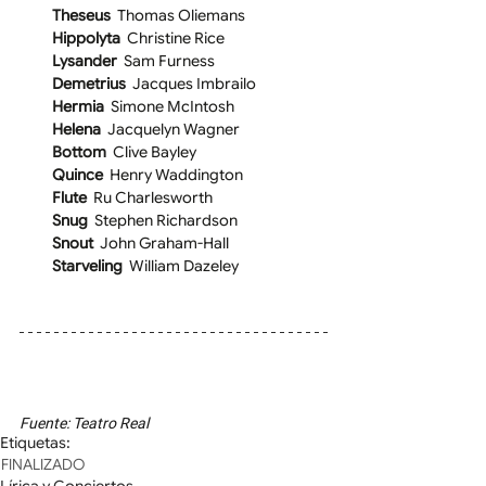
Theseus  
Thomas Oliemans
Hippolyta  
Christine Rice
Lysander  
Sam Furness
Demetrius  
Jacques Imbrailo
Hermia  
Simone McIntosh
Helena 
 Jacquelyn Wagner
Bottom  
Clive Bayley
Quince  
Henry Waddington
Flute  
Ru Charlesworth
Snug  
Stephen Richardson
Snout  
John Graham-Hall
Starveling  
William Dazeley
Fuente: Teatro Real
Etiquetas:
FINALIZADO