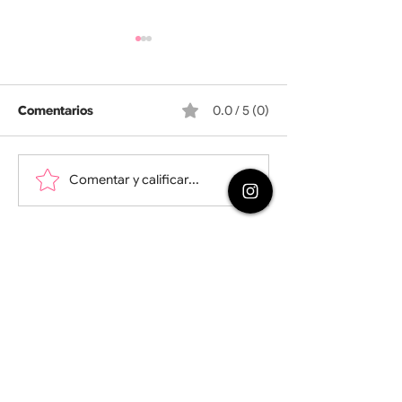
Comentarios
0.0 / 5 (0)
El trovador
Comentar y calificar...
Zarzuela en la Latina
2026
¿Quieres
publicitar en
[Sin]CriticArt
?