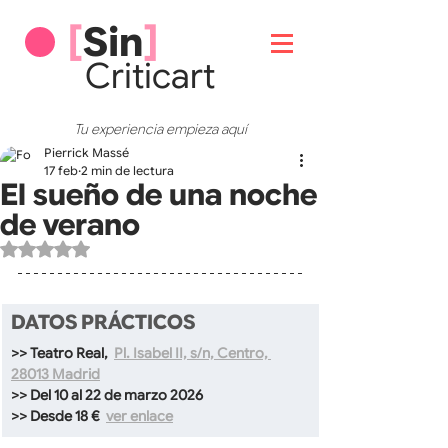
[
Sin
]
Critic
art
Tu experiencia empieza aquí
Pierrick Massé
17 feb
2 min de lectura
El sueño de una noche
de verano
Obtuvo NaN de 5 estrellas.
DATOS PRÁCTICOS
>> Teatro Real, 
Pl. Isabel II, s/n, Centro, 
28013 Madrid
>> Del 10 al 22 de marzo 2026
>> Desde 18 €  
ver enlace