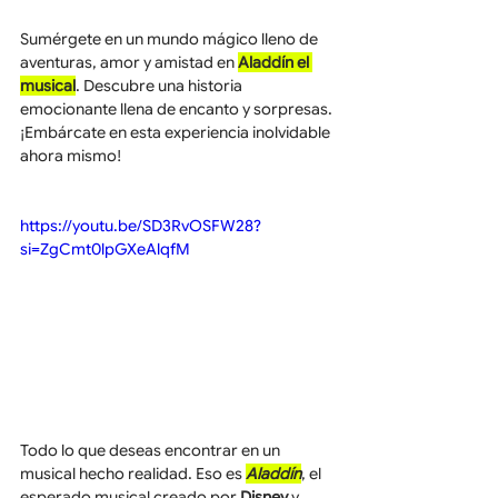
Sumérgete en un mundo mágico lleno de 
aventuras, amor y amistad en 
Aladdín el 
musical
. Descubre una historia 
emocionante llena de encanto y sorpresas. 
¡Embárcate en esta experiencia inolvidable 
ahora mismo!
https://youtu.be/SD3RvOSFW28?
si=ZgCmt0lpGXeAlqfM
Todo lo que deseas encontrar en un 
musical hecho realidad. Eso es 
Aladdín
, el 
esperado musical creado por 
Disney
 y 