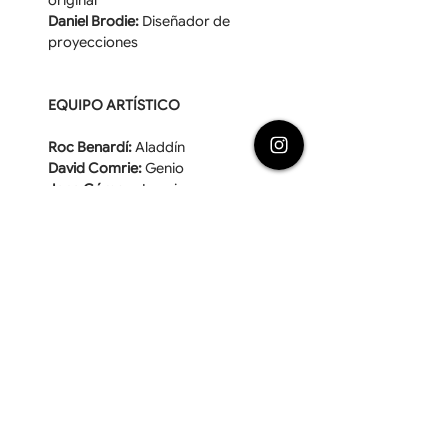
original
Daniel Brodie:
 Diseñador de 
proyecciones
EQUIPO ARTÍSTICO
Roc Benardí: 
Aladdín
David Comrie:
 Genio
Jana Gómez:
 Jasmine
Álvaro Puertas: 
Jafar
Josep Gámez:
 Kassim y cover Aladdín
Robert Matchez: 
Babkak y cover Genio
Alex Parra:
 Omar y cover Aladdín
Albert Muntanyola:
 Sultán
Ian Paris:
 Iago