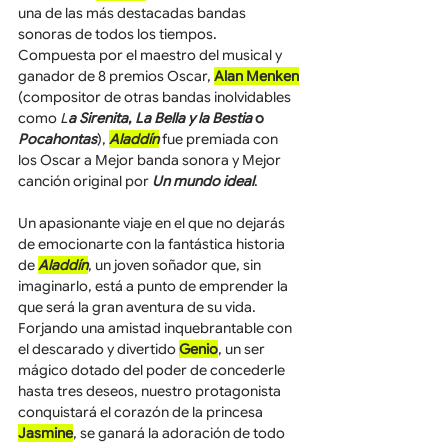
una de las más destacadas bandas 
sonoras de todos los tiempos.  
Compuesta por el maestro del musical y 
ganador de 8 premios Oscar, 
Alan Menken
(compositor de otras bandas inolvidables 
como 
L
a Sirenita
, 
La Bella y la Bestia
 o 
Pocahontas
), 
Aladdín
 fue premiada con 
los Oscar a Mejor banda sonora y Mejor 
canción original por 
Un mundo ideal
.
Un apasionante viaje en el que no dejarás 
de emocionarte con la fantástica historia 
de 
Aladdín
, un joven soñador que, sin 
imaginarlo, está a punto de emprender la 
que será la gran aventura de su vida. 
Forjando una amistad inquebrantable con 
el descarado y divertido 
Genio
, un ser 
mágico dotado del poder de concederle 
hasta tres deseos, nuestro protagonista 
conquistará el corazón de la princesa 
Jasmine
, se ganará la adoración de todo 