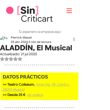
[
Sin
]
Critic
art
Tu experiencia empieza aquí
Pierrick Massé
25 abr 2024
3 min de lectura
ALADDÍN, El Musical
Actualizado:
21 jul 2025
Obtuvo NaN de 5 estrellas.
DATOS PRÁCTICOS
>> Teatro Coliseum, 
Gran Vía, 78, Centro, 
28013 Madrid
>> Desde 25 €  
ver enlace