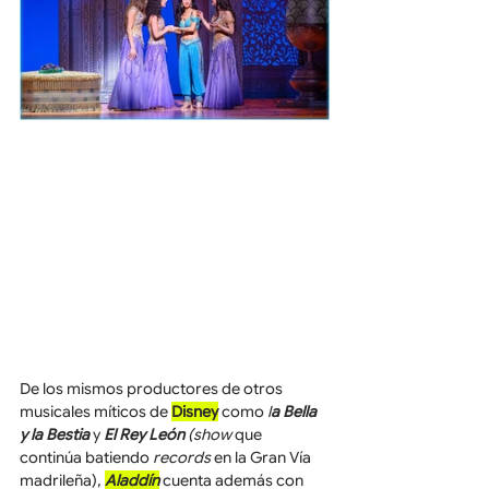
De los mismos productores de otros 
musicales míticos de 
Disney
 como 
l
a Bella 
y la Bestia
y 
El Rey León
 (show 
que 
continúa batiendo 
records 
en la Gran Vía 
madrileña),
Aladdín
 cuenta además con 