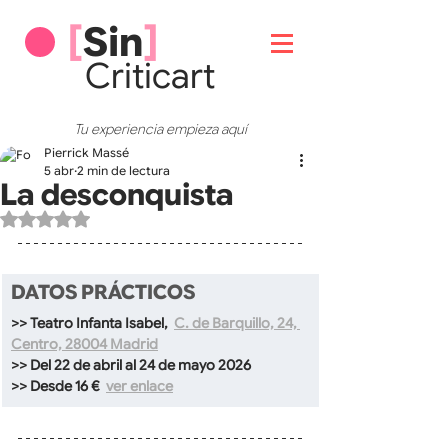
[
Sin
]
Critic
art
Tu experiencia empieza aquí
Pierrick Massé
5 abr
2 min de lectura
La desconquista
Obtuvo NaN de 5 estrellas.
DATOS PRÁCTICOS
>> Teatro Infanta Isabel, 
C. de Barquillo, 24, 
Centro, 28004 Madrid
>> Del 22 de abril al 24 de mayo 2026
>> Desde 16 €  
ver enlace