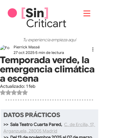
[
Sin
]
Critic
art
Tu experiencia empieza aquí
Pierrick Massé
27 oct 2025
5 min de lectura
Temporada verde, la
emergencia climática
a escena
Actualizado:
1 feb
Obtuvo NaN de 5 estrellas.
DATOS PRÁCTICOS
>>  Sala Teatro Cuarta Pared, 
C. de Ercilla, 17, 
Arganzuela, 28005 Madrid
>>  Del 13 de noviembre 2025 al 07 de marzo 