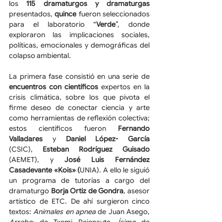
los 
115 dramaturgos y dramaturgas
presentados, 
quince
 fueron seleccionados 
para el laboratorio “
Verde
”, donde 
exploraron las implicaciones sociales, 
políticas, emocionales y demográficas del 
colapso ambiental.
La primera fase consistió en una serie de 
encuentros con científicos
 expertos en la 
crisis climática, sobre los que pivota el 
firme deseo de conectar ciencia y arte 
como herramientas de reflexión colectiva; 
estos científicos fueron 
Fernando 
Valladares
 y 
Daniel López- García
(CSIC), 
Esteban Rodríguez Guisado
(AEMET), y 
José Luis Fernández 
Casadevante «Kois» (
UNIA). A ello le siguió 
un programa de tutorías a cargo del 
dramaturgo 
Borja Ortiz de Gondra
, asesor 
artístico de ETC. De ahí surgieron cinco 
textos: 
Animales en apnea
 de Juan Asego, 