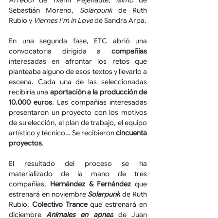
Arrebol
 de Txemi Pejenaute, 
Ísimo
 de 
Sebastián Moreno, 
Solarpunk
 de Ruth 
Rubio y 
Viernes I’m in Love
 de Sandra Arpa.
En una segunda fase, ETC abrió una 
convocatoria dirigida a 
compañías 
interesadas en afrontar los retos que 
planteaba alguno de esos textos y llevarlo a 
escena. Cada una de las seleccionadas 
recibiría una 
aportación a la producción de 
10.000 euros
. Las compañías interesadas 
presentaron un proyecto con los motivos 
de su elección, el plan de trabajo, el equipo 
artístico y técnico… Se recibieron 
cincuenta 
proyectos
.
El resultado del proceso se ha 
materializado de la mano de tres 
compañías, 
Hernández & Fernández
 que 
estrenará en noviembre 
Solarpunk
 de Ruth 
Rubio, 
Colectivo Trance
 que estrenará en 
diciembre 
Animales en apnea
 de Juan 