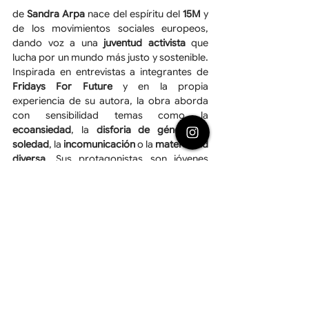
de 
Sandra Arpa
 nace del espíritu del 
15M
 y 
de los movimientos sociales europeos, 
dando voz a una 
juventud activista
 que 
lucha por un mundo más justo y sostenible. 
Inspirada en entrevistas a integrantes de 
Fridays For Future
 y en la propia 
experiencia de su autora, la obra aborda 
con sensibilidad temas como la 
ecoansiedad
, la 
disforia de género
, la 
soledad
, la 
incomunicación
 o la 
maternidad 
diversa
. Sus protagonistas son jóvenes 
ecoactivistas que enfrentan el colapso 
climático con humor y esperanza, mientras 
la historia de dos madres revela la 
brecha 
generacional
 y las 
dificultades de criar en 
tiempos inciertos
. Con tono poético y 
mirada política, se pregunta, —como 
Greta Thunberg—: 
“¿De qué sirve ir a la 
escuela si no tenemos futuro?” 
La producción corre a cargo de 
La Rueda 