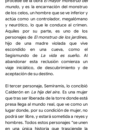
procede de la obra 
El mayor monstruo del 
mundo
, y es la encarnación del monstruo 
de los celos, un hombre que se ve inferior y 
actúa como un controlador, megalómano 
y neurótico, lo que le conduce al crimen. 
Aquiles por su parte, es uno de los 
personajes de 
El monstruo de los jardines
, 
hijo de una madre violada que vive 
escondido en una cueva, como el 
Segismundo de 
La vida es sueño
. Al 
abandonar esta reclusión comienza un 
viaje iniciático, de descubrimiento y de 
aceptación de su destino.
El tercer personaje, Semíramis, lo concibió 
Calderón en 
La hija del aire
. Es una mujer 
que tras ser liberada de la torre donde está 
presa llega al mundo real, que ve como un 
lugar donde, por su condición de mujer, no 
podrá ser libre, y estará sometida a reyes y 
hombres.
 Todos estos personajes “se unen 
en una única historia que trasciende la 