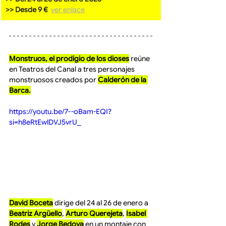
>> Desde 9 €  
ver enlace
Monstruos, el prodigio de los dioses
 reúne 
en Teatros del Canal a tres personajes 
monstruosos creados por 
Calderón de la 
Barca.
https://youtu.be/7--oBam-EQI?
si=h8eRtEwlDVJ5vrU_
David Boceta
 dirige del 24 al 26 de enero a 
Beatriz Argüello
, 
Arturo Querejeta
, 
Isabel 
Rodes
 y 
Jorge Bedoya
 en un montaje con 