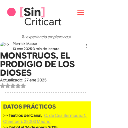
[
Sin
]
Critic
art
Tu experiencia empieza aquí
Pierrick Massé
13 ene 2025
3 min de lectura
MONSTRUOS, EL
PRODIGIO DE LOS
DIOSES
Actualizado:
27 ene 2025
Obtuvo NaN de 5 estrellas.
DATOS PRÁCTICOS
>> Teatros del Canal, 
C. de Cea Bermúdez 1, 
Chamberí, 28003 Madrid
>> Del 24 al 26 de enero 2025