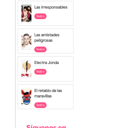
24 jul
Las irresponsables
Teatro
23 jul
Las amistades
peligrosas
Teatro
22 jul
Electra Jonda
Teatro
20 jul
El retablo de las
maravillas
Teatro
16 jul
Síguenos en