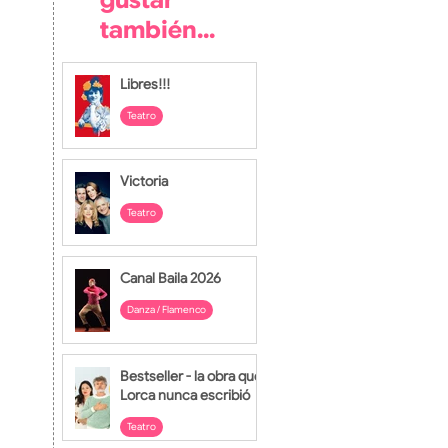
gustar
también...
Libres!!!
Teatro
28 jul
Victoria
Teatro
27 jul
Canal Baila 2026
Danza / Flamenco
24 jul
Bestseller - la obra que
Lorca nunca escribió
Teatro