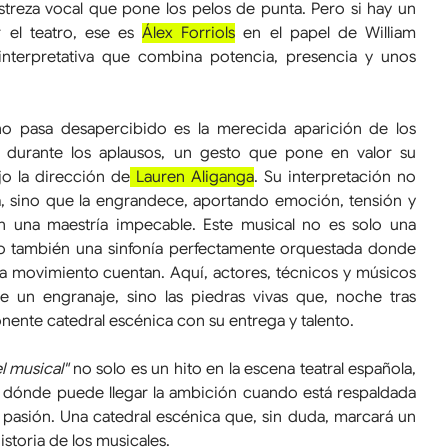
reza vocal que pone los pelos de punta. Pero si hay un 
 el teatro, ese es 
Álex Forriols
 en el papel de William 
nterpretativa que combina potencia, presencia y unos 
 pasa desapercibido es la merecida aparición de los 
 durante los aplausos, un gesto que pone en valor su 
jo la dirección de
 Lauren Aliganga
. Su interpretación no 
a, sino que la engrandece, aportando emoción, tensión y 
 una maestría impecable. Este musical no es solo una 
ino también una sinfonía perfectamente orquestada donde 
a movimiento cuentan. Aquí, actores, técnicos y músicos 
 un engranaje, sino las piedras vivas que, noche tras 
nente catedral escénica con su entrega y talento.
el musical" 
no solo es un hito en la escena teatral española, 
 dónde puede llegar la ambición cuando está respaldada 
y pasión. Una catedral escénica que, sin duda, marcará un 
istoria de los musicales.