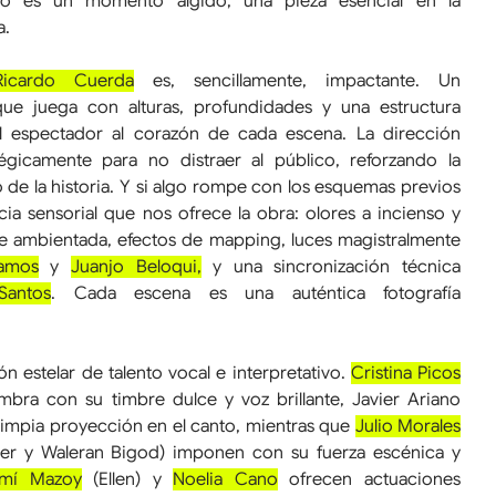
ro es un momento álgido, una pieza esencial en la 
a.
Ricardo Cuerda
 es, sencillamente, impactante. Un 
que juega con alturas, profundidades y una estructura 
al espectador al corazón de cada escena. La dirección 
égicamente para no distraer al público, reforzando la 
 de la historia. Y si algo rompe con los esquemas previos 
ncia sensorial que nos ofrece la obra: olores a incienso y 
te ambientada, efectos de mapping, luces magistralmente 
Ramos
 y 
Juanjo Beloqui,
 y una sincronización técnica 
Santos
. Cada escena es una auténtica fotografía 
ón estelar de talento vocal e interpretativo. 
Cristina Picos
mbra con su timbre dulce y voz brillante, Javier Ariano 
limpia proyección en el canto, mientras que 
Julio Morales
der y Waleran Bigod) imponen con su fuerza escénica y 
mí Mazoy
 (Ellen) y 
Noelia Cano
 ofrecen actuaciones 