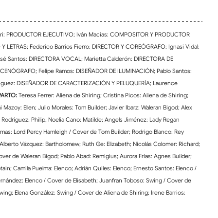
tieri: PRODUCTOR EJECUTIVO; Iván Macías: COMPOSITOR Y PRODUCTOR 
 Y LETRAS; Federico Barrios Fierro: DIRECTOR Y COREÓGRAFO; Ignasi Vidal: 
sé Santos: DIRECTORA VOCAL; Marietta Calderón: DIRECTORA DE 
ESCENÓGRAFO; Felipe Ramos: DISEÑADOR DE ILUMINACIÓN; Pablo Santos: 
guez: DISEÑADOR DE CARACTERIZACIÓN Y PELUQUERÍA; Laurence 
PARTO:
 Teresa Ferrer: Aliena de Shiring; Cristina Picos: Aliena de Shiring; 
Mazoy: Ellen; Julio Morales: Tom Builder; Javier Ibarz: Waleran Bigod; Alex 
o Rodríguez: Philip; Noelia Cano: Matilde; Angels Jiménez: Lady Regan 
amas: Lord Percy Hamleigh / Cover de Tom Builder; Rodrigo Blanco: Rey 
Alberto Vázquez: Bartholomew; Ruth Ge: Elizabeth; Nicolás Colomer: Richard; 
Cover de Waleran Bigod; Pablo Abad: Remigius; Aurora Frías: Agnes Builder; 
in; Camila Puelma: Elenco; Adrián Quiles: Elenco; Ernesto Santos: Elenco / 
nández: Elenco / Cover de Elisabeth; Juanfran Toboso: Swing / Cover de 
wing; Elena González: Swing / Cover de Aliena de Shiring; Irene Barrios: 