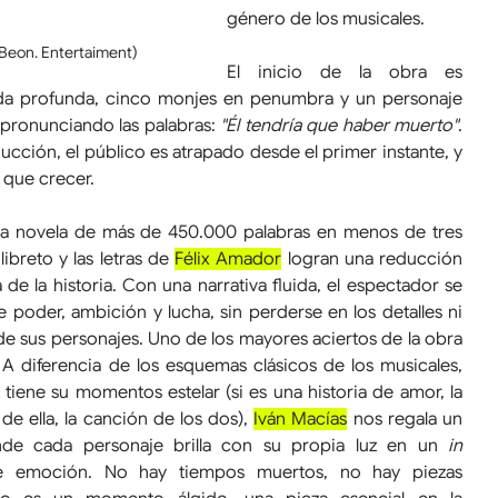
género de los musicales.
 (Beon. Entertaiment)
El inicio de la obra es 
a profunda, cinco monjes en penumbra y un personaje 
 pronunciando las palabras: 
"Él tendría que haber muerto"
. 
cción, el público es atrapado desde el primer instante, y 
 que crecer.
na novela de más de 450.000 palabras en menos de tres 
libreto y las letras de 
Félix Amador
 logran una reducción 
a de la historia. Con una narrativa fluida, el espectador se 
oder, ambición y lucha, sin perderse en los detalles ni 
 de sus personajes. Uno de los mayores aciertos de la obra 
A diferencia de los esquemas clásicos de los musicales, 
iene su momentos estelar (si es una historia de amor, la 
de ella, la canción de los dos), 
Iván Macías
 nos regala un 
nde cada personaje brilla con su propia luz en un 
in 
e emoción. No hay tiempos muertos, no hay piezas 