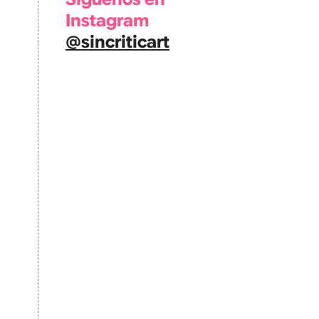
Instagram
@sincriticart