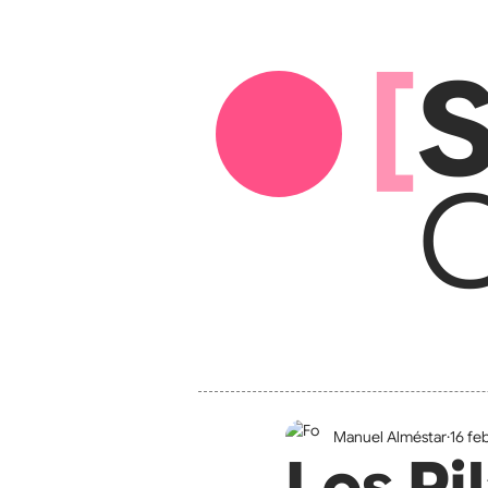
[
S
C
Manuel Alméstar
16 fe
Los Pi