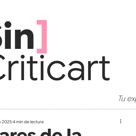
in
]
ritic
art
Tu ex
b 2025
4 min de lectura
lares de la