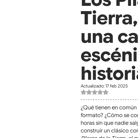
Tierra,
una ca
escén
histor
Actualizado:
17 feb 2025
Obtuvo NaN de 5 estre
¿Qué tienen en común u
formato? ¿Cómo se conv
horas sin que nadie sal
construir un clásico c