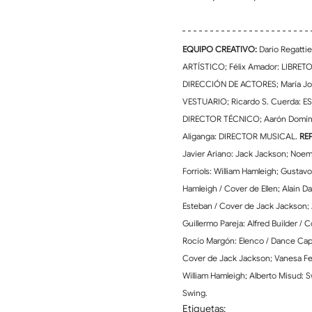
EQUIPO CREATIVO:
 Dario Regat
ARTÍSTICO; Félix Amador: LIBRETO
DIRECCIÓN DE ACTORES; María Jo
VESTUARIO; Ricardo S. Cuerda: 
DIRECTOR TÉCNICO; Aarón Domín
Aliganga: DIRECTOR MUSICAL. 
RE
Javier Ariano: Jack Jackson; Noemi 
Forriols: William Hamleigh; Gustav
Hamleigh / Cover de Ellen; Alain D
Esteban / Cover de Jack Jackson; 
Guillermo Pareja: Alfred Builder / 
Rocío Margón: Elenco / Dance Capta
Cover de Jack Jackson; Vanesa Fer
William Hamleigh; Alberto Misud: S
Swing.
Etiquetas: