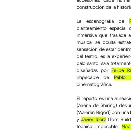
accesorias: cada núme
construcción de la histori
La escenografía de 
planteamiento espacial 
inmersiva que traslada 
musical se oculta estrat
sensación de estar dentro
del teatro, es la experie
palo santo, sala totalmen
diseñadas por 
Felipe 
impecable de 
Pablo 
cinematográfica.
El reparto es una alineaci
(Aliena de Shiring) deslu
(Waleran Bigod) con una 
y 
Javier Ibarz
 (Tom Buil
técnica impecable. 
Noe