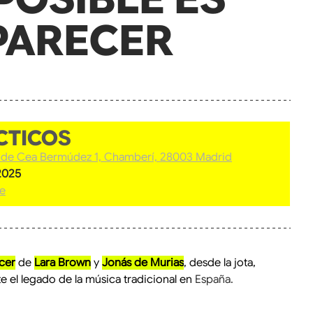
PARECER
llas.
CTICOS
 de Cea Bermúdez 1, Chamberí, 28003 Madrid
 2025
ce
cer
 de 
Lara Brown
 y 
Jonás de Murias
, desde la jota, 
el legado de la música tradicional en 
España.