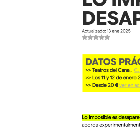
DESA
Actualizado:
13 ene 2025
Obtuvo NaN de 5 estre
DATOS PRÁ
>> Teatros del Canal, 
C.
>> Los 11 y 12 de enero
>> Desde 20 € 
ver enla
Lo imposible es desapare
aborda experimentalmente 