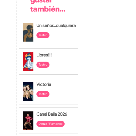
gustar
también...
Un señor...cualquiera
Teatro
hace 20 horas
Libres!!!
Teatro
28 jul
Victoria
Teatro
27 jul
Canal Baila 2026
Danza / Flamenco
24 jul