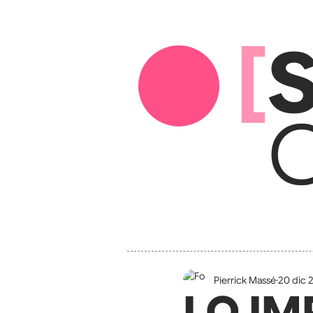
[
S
C
Pierrick Massé
20 dic 
LO IM