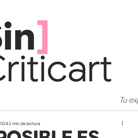
in
]
ritic
art
Tu ex
2024
2 min de lectura
POSIBLE ES