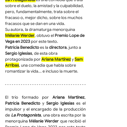
sobre el duelo, la amistad y la culpabilidad, 
pero, fundamentalmente, trata sobre el 
fracaso o, mejor dicho, sobre los muchos 
fracasos que se dan en una vida.
Su autora, la dramaturga menorquina 
Mélanie Werder
, obtuvo el 
Premio Lope de 
Vega en 2023
 por este texto.
Patricia Benedicto
 es la 
directora
, junto a 
Sergio Iglesias
, de esta obra 
protagonizada por 
Ariana Martínez
 y 
Sam 
Arribas
, una comedia que habla sobre 
romantizar la vida... e incluso la muerte.
El trío formado por 
Ariana Martínez
, 
Patricia Benedicto
 y 
Sergio Iglesias
 es el 
impulsor y el encargado de la producción 
de 
La Protagonista
, una obra escrita por la 
menorquina 
Mélanie Werder
 que recibió el 
Premio Lope de Vega 2023 por este texto 