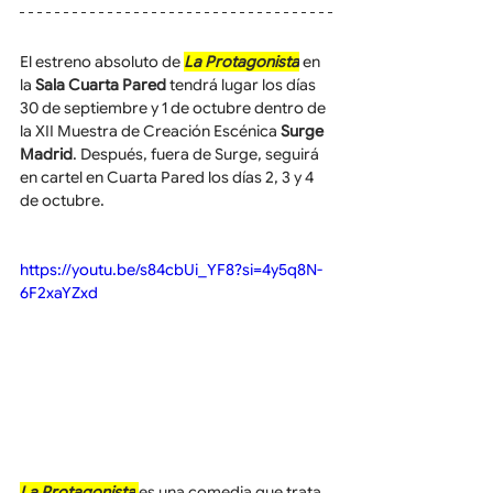
El estreno absoluto de 
La Protagonista
en 
la 
Sala Cuarta Pared
 tendrá lugar los días 
30 de septiembre y 1 de octubre dentro de 
la XII Muestra de Creación Escénica 
Surge 
Madrid
. Después, fuera de Surge, seguirá 
en cartel en Cuarta Pared los días 2, 3 y 4 
de octubre.
https://youtu.be/s84cbUi_YF8?si=4y5q8N-
6F2xaYZxd
La Protagonista
es una comedia que trata 