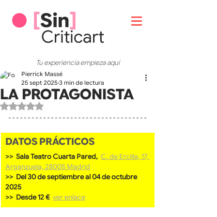
[
Sin
]
Critic
art
Tu experiencia empieza aquí
Pierrick Massé
25 sept 2025
3 min de lectura
LA PROTAGONISTA
Obtuvo NaN de 5 estrellas.
DATOS PRÁCTICOS
>>  Sala Teatro Cuarta Pared, 
C. de Ercilla, 17, 
Arganzuela, 28005 Madrid
>>  Del 30 de septiembre al 04 de octubre 
2025
>>  Desde 12 €  
ver enlace