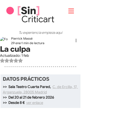
[
Sin
]
Critic
art
Tu experiencia empieza aquí
Pierrick Massé
29 ene
1 min de lectura
La culpa
Actualizado:
1 feb
Obtuvo NaN de 5 estrellas.
DATOS PRÁCTICOS
>>  Sala Teatro Cuarta Pared, 
C. de Ercilla, 17, 
Arganzuela, 28005 Madrid
>>  Del 20 al 21 de febrero 2026
>>  Desde 8 €  
ver enlace