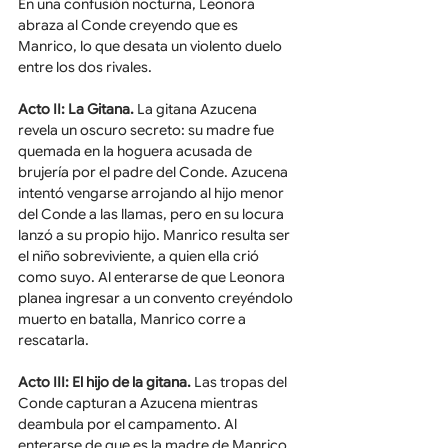
En una confusión nocturna, Leonora 
abraza al Conde creyendo que es 
Manrico, lo que desata un violento duelo 
entre los dos rivales.
Acto II: La Gitana.
 La gitana Azucena 
revela un oscuro secreto: su madre fue 
quemada en la hoguera acusada de 
brujería por el padre del Conde. Azucena 
intentó vengarse arrojando al hijo menor 
del Conde a las llamas, pero en su locura 
lanzó a su propio hijo. Manrico resulta ser 
el niño sobreviviente, a quien ella crió 
como suyo. Al enterarse de que Leonora 
planea ingresar a un convento creyéndolo 
muerto en batalla, Manrico corre a 
rescatarla.
Acto III: El hijo de la gitana.
 Las tropas del 
Conde capturan a Azucena mientras 
deambula por el campamento. Al 
enterarse de que es la madre de Manrico, 