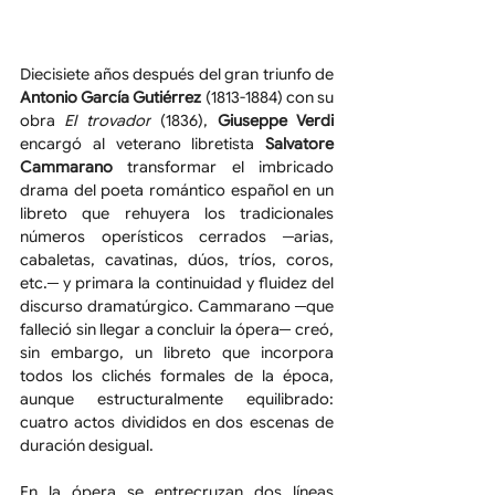
Diecisiete años después del gran triunfo de 
Antonio García Gutiérrez
 (1813-1884) con su 
obra 
El trovador
 (1836), 
Giuseppe Verdi
encargó al veterano libretista 
Salvatore 
Cammarano
 transformar el imbricado 
drama del poeta romántico español en un 
libreto que rehuyera los tradicionales 
números operísticos cerrados ─arias, 
cabaletas, cavatinas, dúos, tríos, coros, 
etc.─ y primara la continuidad y fluidez del 
discurso dramatúrgico. Cammarano ─que 
falleció sin llegar a concluir la ópera─ creó, 
sin embargo, un libreto que incorpora 
todos los clichés formales de la época, 
aunque estructuralmente equilibrado: 
cuatro actos divididos en dos escenas de 
duración desigual.
En la ópera se entrecruzan dos líneas 