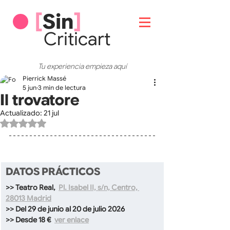
[
Sin
]
Critic
art
Tu experiencia empieza aquí
Pierrick Massé
5 jun
3 min de lectura
Il trovatore
Actualizado:
21 jul
Obtuvo NaN de 5 estrellas.
DATOS PRÁCTICOS
>> Teatro Real, 
Pl. Isabel II, s/n, Centro, 
28013 Madrid
>> Del 29 de junio al 20 de julio 2026
>> Desde 18 €  
ver enlace