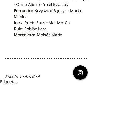
- Celso Albelo - Yusif Eyvazov
Ferrando:
  Krzysztof Bączyk - Marko 
Mimica
Ines: 
 Rocío Faus - Mar Morán
Ruiz:  
Fabián Lara
Mensajero: 
 Moisés Marín
Fuente: Teatro Real
Etiquetas:
FINALIZADO
Lírica y Conciertos