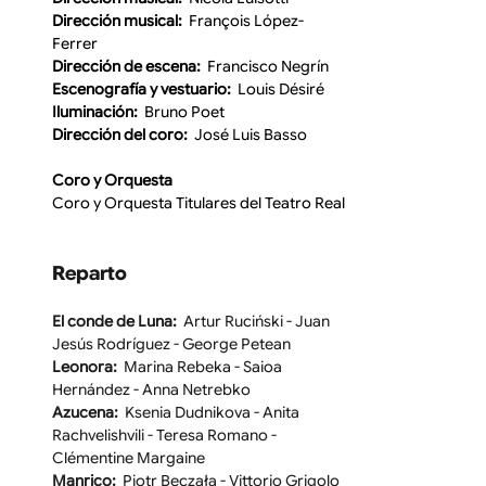
Dirección musical:  
François López-
Ferrer
Dirección de escena:  
Francisco Negrín
Escenografía y vestuario:  
Louis Désiré
Iluminación:  
Bruno Poet
Dirección del coro:  
José Luis Basso
Coro y Orquesta
Coro y Orquesta Titulares del Teatro Real
Reparto
El conde de Luna: 
 Artur Ruciński - Juan 
Jesús Rodríguez - George Petean
Leonora:  
Marina Rebeka - Saioa 
Hernández - Anna Netrebko
Azucena: 
 Ksenia Dudnikova - Anita 
Rachvelishvili - Teresa Romano - 
Clémentine Margaine
Manrico: 
 Piotr Beczała - Vittorio Grigolo 