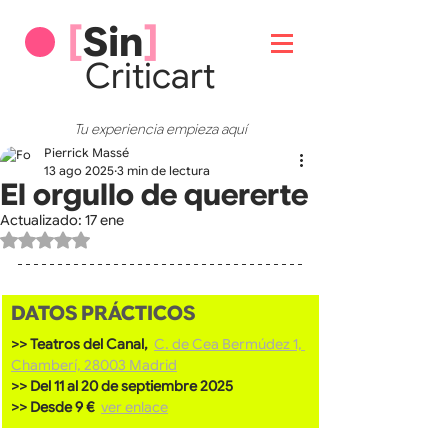
[
Sin
]
Critic
art
Tu experiencia empieza aquí
Pierrick Massé
13 ago 2025
3 min de lectura
El orgullo de quererte
Actualizado:
17 ene
Obtuvo NaN de 5 estrellas.
DATOS PRÁCTICOS
>> Teatros del Canal, 
C. de Cea Bermúdez 1, 
Chamberí, 28003 Madrid
>> Del 11 al 20 de septiembre 2025
>> Desde 9 €  
ver enlace