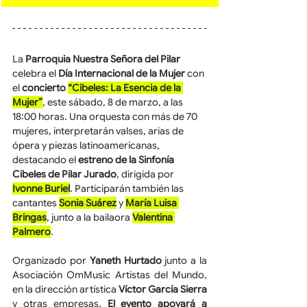
La 
Parroquia Nuestra Señora del Pilar
celebra el 
Día Internacional de la Mujer
 con 
el 
concierto 
“Cibeles: La Esencia de la 
Mujer”
, este sábado, 8 de marzo, a las 
18:00 horas. Una orquesta con más de 70 
mujeres, interpretarán valses, arias de 
ópera y piezas latinoamericanas, 
destacando el 
estreno de la Sinfonía 
Cibeles de Pilar Jurado
, dirigida por
Ivonne Buriel
. Participarán también las 
cantantes 
Sonia Suárez
 y 
María Luisa 
Bringas
, junto a la bailaora 
Valentina 
Palmero
.
Organizado por 
Yaneth Hurtado 
junto a la 
Asociación OmMusic Artistas del Mundo, 
en la dirección artística 
Víctor García Sierra
y otras empresas. 
El evento apoyará a 