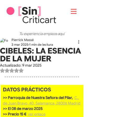
[
Sin
]
Critic
art
Tu experiencia empieza aquí
Pierrick Massé
3 mar 2025
1 min de lectura
CIBELES: LA ESENCIA
DE LA MUJER
Actualizado:
9 mar 2025
Obtuvo NaN de 5 estrellas.
DATOS PRÁCTICOS
>> Parroquia de Nuestra Señora del Pilar, 
C. 
de Juan Bravo, 40, Salamanca, 28006 Madrid
>> El 08 de marzo 2025
>> Precio 15 €  
ver enlace