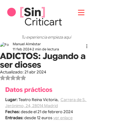
[
Sin
]
Critic
art
Tu experiencia empieza aquí
Manuel Alméstar
11 feb 2024
2 min de lectura
ADICTOS: Jugando a
ser dioses
Actualizado:
21 abr 2024
Obtuvo NaN de 5 estrellas.
Datos prácticos
Lugar: 
Teatro Reina Victoria,  
Carrera de S. 
Jerónimo, 24, 28014 Madrid
Fechas: 
desde el 21 de febrero 2024
Entradas:
 desde 12 euros 
ver enlace