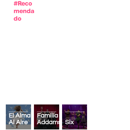
#Reco
menda
do
La
El Alma
Familia
Al Aire
Addams
Six