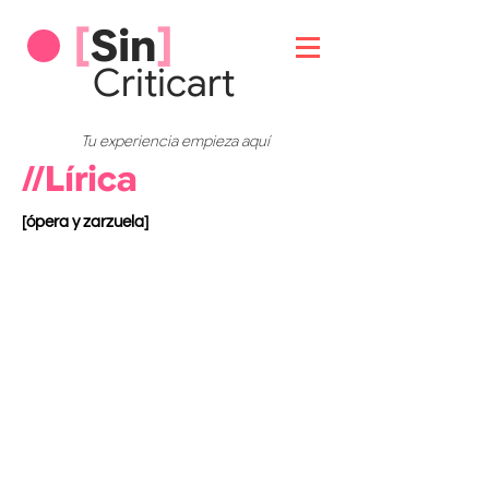
[
Sin
]
Critic
art
Tu experiencia empieza aquí
//Lírica
[ópera y zarzuela]