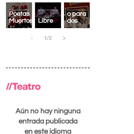
El Club
de los
Asesinat
Poetas
o para
Muertos
Libre
dos
1
/
2
//Teatro
Aún no hay ninguna
entrada publicada
en este idioma