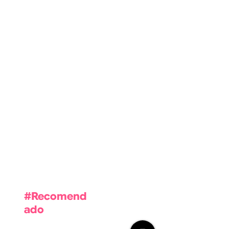
Una vez que se publiquen
entradas, las verás aquí.
#Recomend
ado