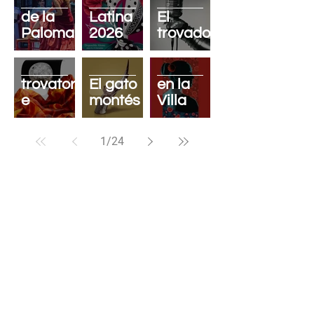
verbena
en la
de la
Latina
El
Paloma
2026
trovador
Il
Zarzuela
trovator
El gato
en la
e
montés
Villa
1
/
24