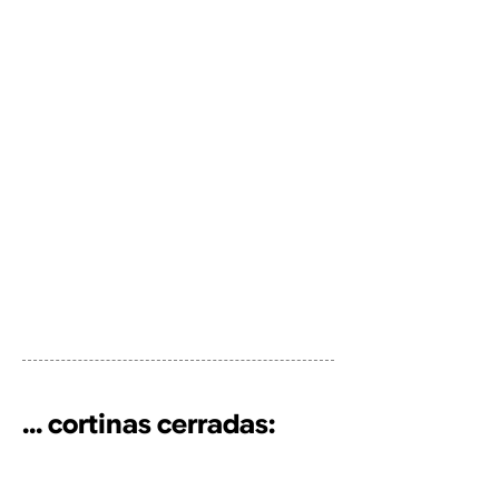
Cartelera
No posts published
in this language
yet
Once posts are published,
you’ll see them here.
... cortinas cerradas: