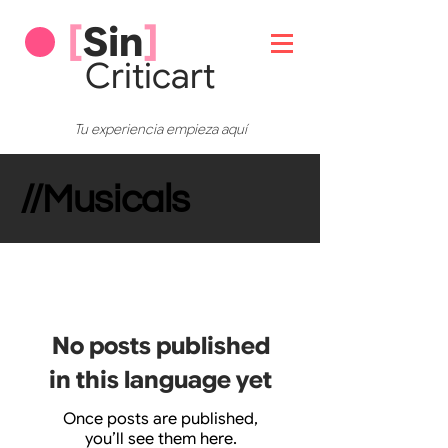
[
Sin
]
Critic
art
Tu experiencia empieza aquí
//Musicals
Opinión
No posts published
in this language yet
Once posts are published,
you’ll see them here.