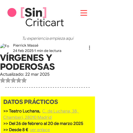
[
Sin
]
Critic
art
Tu experiencia empieza aquí
Pierrick Massé
24 feb 2025
1 min de lectura
VÍRGENES Y
PODEROSAS
Actualizado:
22 mar 2025
Obtuvo NaN de 5 estrellas.
DATOS PRÁCTICOS
>> Teatro Luchana, 
C. de Luchana, 38, 
Chamberí, 28010 Madrid
>> Del 26 de febrero al 20 de marzo 2025
>> Desde 8 €  
ver enlace