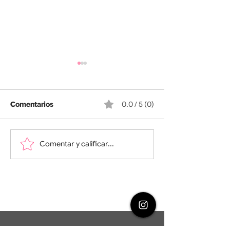
Comentarios
0.0 / 5 (0)
El lago de los cisnes
Triana - Medea
Comentar y calificar...