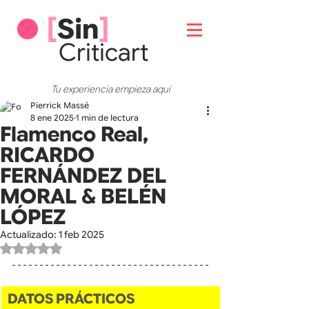
[
Sin
]
Critic
art
Tu experiencia empieza aquí
Pierrick Massé
8 ene 2025
1 min de lectura
Flamenco Real,
RICARDO
FERNÁNDEZ DEL
MORAL & BELÉN
LÓPEZ
Actualizado:
1 feb 2025
Obtuvo NaN de 5 estrellas.
DATOS PRÁCTICOS