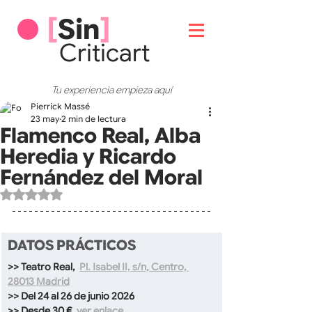
[
Sin
]
Critic
art
Tu experiencia empieza aquí
Pierrick Massé
23 may
2 min de lectura
Flamenco Real, Alba
Heredia y Ricardo
Fernández del Moral
Obtuvo NaN de 5 estrellas.
DATOS PRÁCTICOS
>> Teatro Real, 
Pl. Isabel II, s/n, Centro, 
28013 Madrid
>> Del 24 al 26 de junio 2026
>> Desde 30 €  
ver enlace