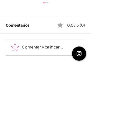
Comentarios
0.0 / 5 (0)
El lago de los cisnes
Triana - Medea
Comentar y calificar...
¿Quieres
publicitar en
[Sin]CriticArt
?